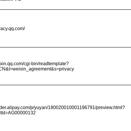
ivacy.qq.com/
eixin.qq.com/cgi-bin/readtemplate?
CN&t=weixin_agreement&s=privacy
ender.alipay.com/p/yuyan/180020010001196791/preview.html?
tId=AG00000132