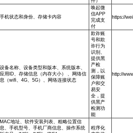
件）
唤起微
信
APP
手机状态和身份、存储卡内容
https://w
完成支
付
欺诈账
号和欺
诈行为
识别、
提供黑
产检
设备名称、设备类型和版本、系统版本、
测，以
应用
ID
、存储信息（内存大小） 、网络信
http://ww
保障账
息（
wifi
、
4G
、
5G
）、网络连接状态
户和交
易安
全，提
供黑产
检测功
能
MAC
地址、软件安装列表、粗略位置信
息、手机型号、手机厂商信息、操作系统
程序化