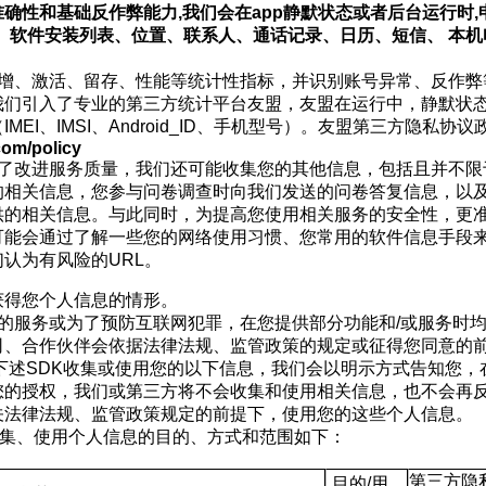
准确性和基础反作弊能力
,
我们会在
app
静默状态或者后台运行时
,
、软件安装列表、位置、联系人、通话记录、日历、短信、 本机
增、激活、留存、性能等统计性指标，并识别账号异常、反作弊
我们引入了专业的第三方统计平台
友盟
，友盟在
运行中，静默状
（
IMEI
、
IMSI
、
Android_ID
、手机型号）
。友盟第三方隐私协议
com/policy
了改进服务质量，我们还可能收集您的其他信息，包括且并不限
的相关信息，您参与问卷调查时向我们发送的问卷答复信息，以
供的相关信息。与此同时，为提高您使用相关服务的安全性，更
可能会通过了解一些您的网络使用习惯、您常用的软件信息手段
们认为有风险的
URL
。
获得您个人信息的情形。
的服务或为了预防互联网犯罪，在您提供部分功能和
/
或服务时
司、合作伙伴会依据法律法规、监管政策的规定或征得您同意的
下述
SDK
收集或使用您的以下信息，我们会以明示方式告知您，
您的授权，我们或第三方将不会收集和使用相关信息，也不会再
关法律法规、监管政策规定的前提下，使用您的这些个人信息。
集、使用个人信息的目的、方式和范围如下：
第三方隐
目的
/
用