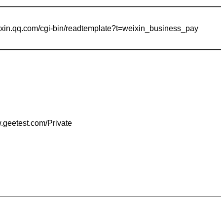
eixin.qq.com/cgi-bin/readtemplate?t=weixin_business_pay
w.geetest.com/Private