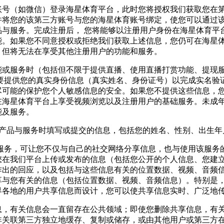
账号（如微信）登录海星体育平台，此时您将授权我们获取您在
并将您的该第三方账号与您的海星体育账号绑定，使您可以通过
品与服务。完成注册后， 您将能够以注册用户身份在海星体育平
能。如果您不同意授权或拒绝我们获取上述信息，您仍可在海星
，但将无法在享受其他注册用户的功能和服务。
能或服务时（包括但不限于提供直播、使用直播打赏功能、提现
要提供您的真实身份信息（真实姓名、身份证号）以完成实名验
尽可能的保护您个人敏感信息的安全。如果您不提供这些信息，
在海星体育平台上享受视频浏览以及注册用户的基础服务。未成
能及服务。
产品与服务时填写或提交的信息，包括您的姓名、性别、出生年
项服务，可让您不仅与自己的社交网络分享信息，也与使用该服务
您在我们平台上传或发布的信息（包括您公开的个人信息、您建
作出的回应，以及包括与这些信息有关的位置数据、视频、音频
享与您有关的信息（包括位置数据、视频、音频信息）。特别是
界各地的用户共享信息而设计，您可以使共享信息实时、广泛地
息，有关信息会一直留存在公共领域；即使您删除共享信息，有
非关联第三方独立地缓存、复制或储存，或由其他用户或第三方