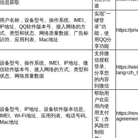
信息获取
途
实现
"
一
用户名称，设备型号、操作系统、
IMEI
、
键登
IP
地址、
QQ
软件版本号、接入网络的方
录
"
功
https://pr
式、类型和状态、网络质量数据、广告标
能，使
识符、应用列表、
Mac
地址
用
QQ
分
享功能
支持微
信授权
设备型号、操作系统、
IMEI
、
IP
地址、微
登录、
https://w
信软件版本号、接入网络的方式、类型和
lang=zh_
分享您
状态、网络质量数据
的内容
到微信
帮助用
户在应
用内使
设备型号、
IP
地址、设备软件版本信息、
用支付
https://r
IMEI
、
Wi-Fi
地址、应用列表、电话号码、
agreemen
宝（含
Mac
地址
风险控
制组